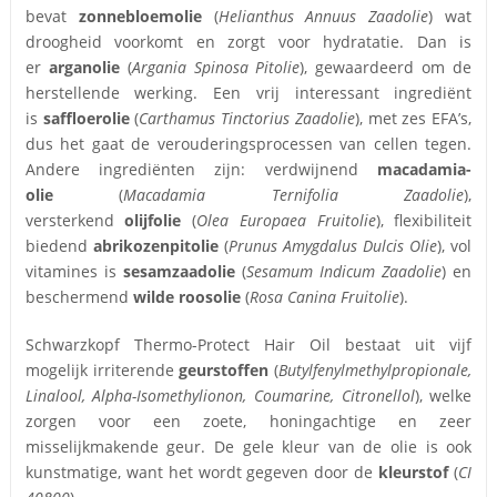
bevat
zonnebloemolie
(
Helianthus Annuus Zaadolie
) wat
droogheid voorkomt en zorgt voor hydratatie. Dan is
er
arganolie
(
Argania Spinosa Pitolie
), gewaardeerd om de
herstellende werking. Een vrij interessant ingrediënt
is
saffloerolie
(
Carthamus Tinctorius Zaadolie
), met zes EFA’s,
dus het gaat de verouderingsprocessen van cellen tegen.
Andere ingrediënten zijn: verdwijnend
macadamia-
olie
(
Macadamia Ternifolia Zaadolie
),
versterkend
olijfolie
(
Olea Europaea Fruitolie
), flexibiliteit
biedend
abrikozenpitolie
(
Prunus Amygdalus Dulcis Olie
), vol
vitamines is
sesamzaadolie
(
Sesamum Indicum Zaadolie
) en
beschermend
wilde roosolie
(
Rosa Canina Fruitolie
).
Schwarzkopf Thermo-Protect Hair Oil bestaat uit vijf
mogelijk irriterende
geurstoffen
(
Butylfenylmethylpropionale,
Linalool, Alpha-Isomethylionon, Coumarine, Citronellol
), welke
zorgen voor een zoete, honingachtige en zeer
misselijkmakende geur. De gele kleur van de olie is ook
kunstmatige, want het wordt gegeven door de
kleurstof
(
CI